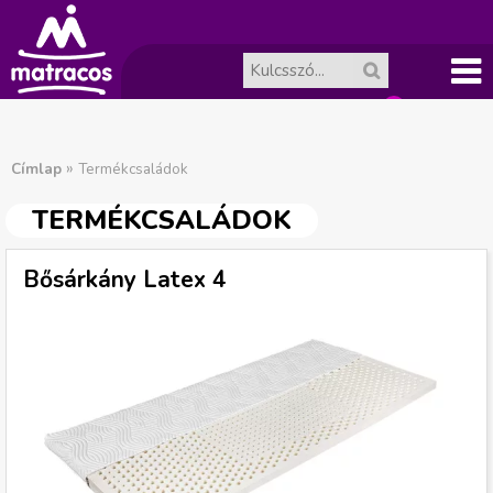
Főme
A
J
nü
»
Címlap
Termékcsaládok
ko
e
TERMÉKCSALÁDOK
l
sár
Bősárkány Latex 4
e
ür
n
es.
l
e