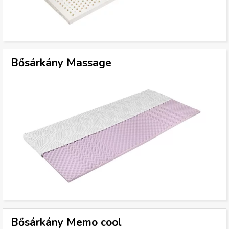
g
i
h
Bősárkány Massage
e
l
y
Bősárkány Memo cool