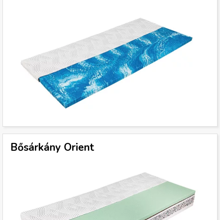
Bősárkány Orient