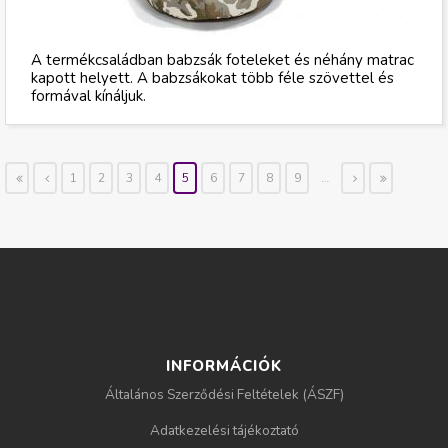
A termékcsaládban babzsák foteleket és néhány matrac
kapott helyett. A babzsákokat több féle szövettel és
formával kínáljuk.
1
2
3
4
5
6
7
8
9
…
«
‹
köv
uto
els
elő
etk
lsó
ő
ző
ező
»
›
INFORMÁCIÓK
Általános Szerződési Feltételek (ÁSZF)
Adatkezelési tájékoztató