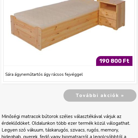
190 800 Ft
Sára ágyneműtartós ágy rácsos fejvéggel
További akciók »
Minőségi matracok bútorok széles választékával várjuk az
érdeklődöket. Oldalunkon több ezer termék közül válogathat.
Legyen szó vákuum, táskarugós, szivacs, rugós, memory,
hideghab, gyerek, fedő vagy biomatracról a legolcsóbbtól a