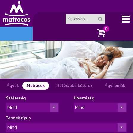
Főme
A
nü
ko
sár
ür
Ágyak
Matracok
(aktív fül)
Hálószoba bútorok
Ágyneműk
Szélesség
Hosszúság
es.
Termék típus