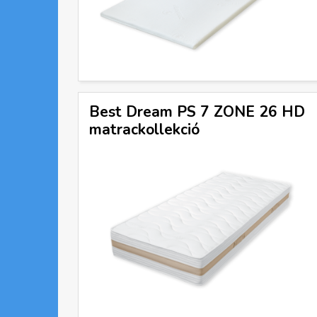
g
i
h
Best Dream PS 7 ZONE 26 HD
e
matrackollekció
l
y