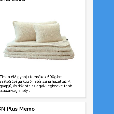
Tiszta élő gyapjú termékek 600g/nm
szálsűrűségű külső natúr színű huzattal. A
gyapjú, ősidők óta az egyik legkedveltebb
alapanyag, mely...
BN Plus Memo