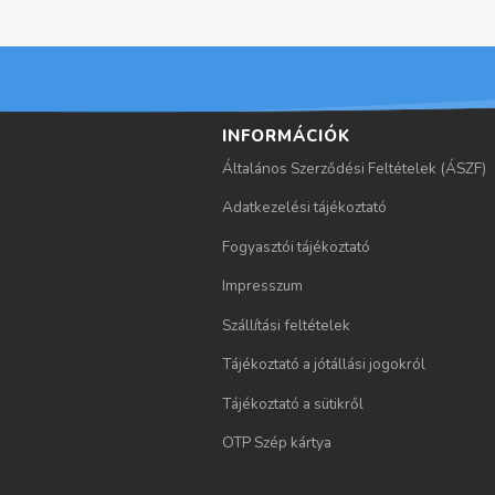
köve
utol
tkez
só »
ő ›
INFORMÁCIÓK
Általános Szerződési Feltételek (ÁSZF)
Adatkezelési tájékoztató
Fogyasztói tájékoztató
Impresszum
Szállítási feltételek
Tájékoztató a jótállási jogokról
Tájékoztató a sütikről
OTP Szép kártya