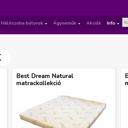
Hálószoba bútorok
Ágyneműk
Akciók
Info
»
»
»
K
Best Dream Natural
matrackollekció
m