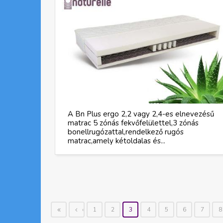
A Bn Plus ergo 2,2 vagy 2,4-es elnevezésű
matrac 5 zónás fekvőfelülettel,3 zónás
bonellrugózattal,rendelkező rugós
matrac,amely kétoldalas és...
‹
1
2
3
4
5
6
7
8