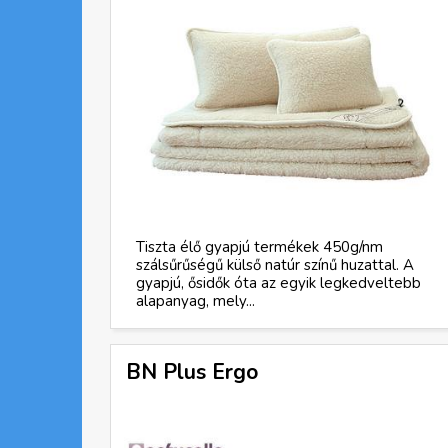
Tiszta élő gyapjú termékek 450g/nm
szálsűrűségű külső natúr színű huzattal. A
gyapjú, ősidők óta az egyik legkedveltebb
alapanyag, mely...
BN Plus Ergo