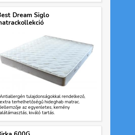
est Dream Siglo
atrackollekció
Antiallergén tulajdonságokkal rendelkező,
extra terhelhetőségű hideghab matrac.
Jellemzője az egyenletes, kemény
alátámasztás, kiváló tartás.
irka 600G