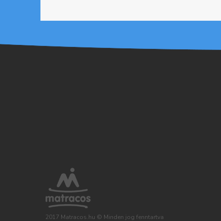
«
előz
első
ő
2017 Matracos.hu © Minden jog fenntartva