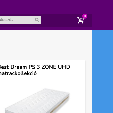
A
ko
sár
Best Dream PS 3 ZONE UHD
ür
atrackollekció
es.