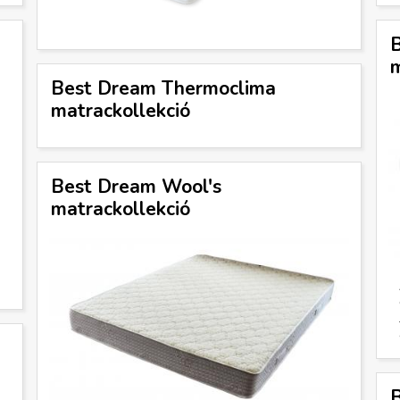
B
m
Best Dream Thermoclima
matrackollekció
Best Dream Wool's
matrackollekció
B