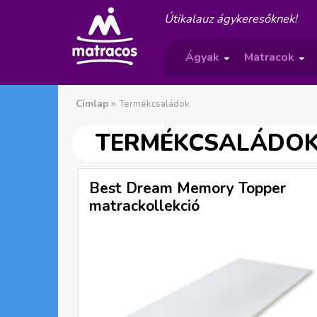
Útikalauz ágykeresőknek!
Ágyak
Matracok
»
»
»
Címlap
Termékcsaládok
J
TERMÉKCSALÁDO
e
l
Best Dream Memory Topper
matrackollekció
e
n
l
e