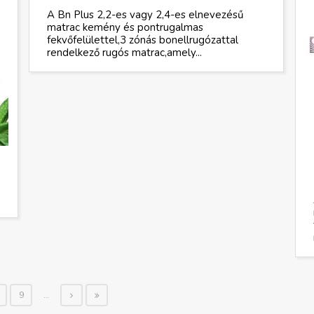
A Bn Plus 2,2-es vagy 2,4-es elnevezésű
matrac kemény és pontrugalmas
fekvőfelülettel,3 zónás bonellrugózattal
rendelkező rugós matrac,amely...
9
…