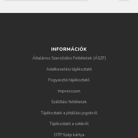
g
i
h
e
INFORMÁCIÓK
l
Általános Szerződési Feltételek (ÁSZF)
Adatkezelési tájékoztató
y
Fogyasztói tájékoztató
Impresszum
Szállítási feltételek
Tájékoztató a jótállási jogokról
Tájékoztató a sütikről
OTP Szép kártya