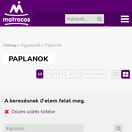
Főme
A
J
nü
»
»
Címlap
Ágyneműk
Paplanok
ko
e
PAPLANOK
l
sár
Lista
R
10
25
50
Ár
Terméknév
e
ür
n
es.
A keresésnek
0
elem felel meg.
l
Összes szűrés törlése
e