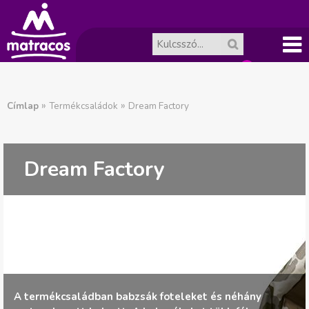
Főme
A
J
nü
»
»
Címlap
Termékcsaládok
Dream Factory
ko
e
l
sár
Dream Factory
e
ür
n
es.
l
e
A termékcsaládban babzsák foteleket és néhány