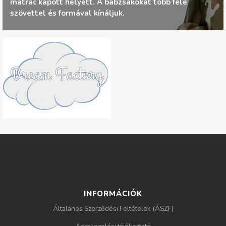
matrac kapott helyett. A babzsákokat több féle
g
szövettel és formával kínáljuk.
i
h
e
l
y
INFORMÁCIÓK
Általános Szerződési Feltételek (ÁSZF)