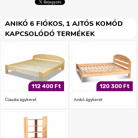
p
g
ANIKÓ 6 FIÓKOS, 1 AJTÓS KOMÓD
KAPCSOLÓDÓ TERMÉKEK
112 400 Ft
120 300 Ft
Claudia ágykeret
Anikó ágykeret