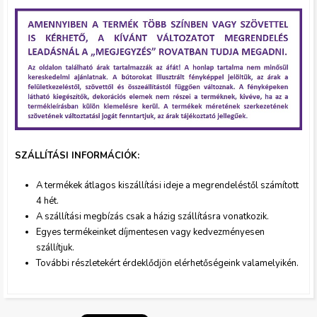
g
y
i
k
m
SZÁLLÍTÁSI INFORMÁCIÓK:
A termékek átlagos kiszállítási ideje a megrendeléstől szám
ított
a
4 hét.
A szállítási megbízás csak a házig szállításra vonatkozik.
t
Egyes termékeinket díjmentesen vagy kedvezményesen
szállítjuk.
.
További részletekért érdeklődjön elérhetőségeink valamelyikén.
j