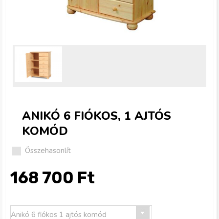
g
i
h
e
l
ANIKÓ 6 FIÓKOS, 1 AJTÓS
y
KOMÓD
Összehasonlít
168 700 Ft