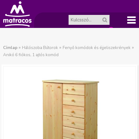
Főme
A
J
nü
»
»
»
Címlap
Hálószoba Bútorok
Fenyő komódok és éjjeliszekrények
Anikó 6 fiókos, 1 ajtós komód
ko
e
l
sár
e
ür
n
es.
l
e