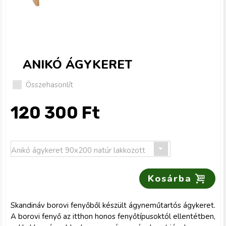
g
i
h
ANIKÓ ÁGYKERET
e
Összehasonlít
l
120 300 Ft
y
Skandináv borovi fenyőből készült ágyneműtartós ágykeret.
A borovi fenyő az itthon honos fenyőtípusoktól ellentétben,