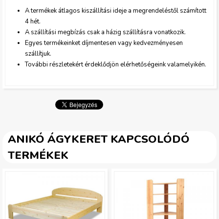
A termékek átlagos kiszállítási ideje a megrendeléstől szám
ított
a
4 hét.
A szállítási megbízás csak a házig szállításra vonatkozik.
t
Egyes termékeinket díjmentesen vagy kedvezményesen
szállítjuk.
.
További részletekért érdeklődjön elérhetőségeink valamelyikén.
j
p
g
ANIKÓ ÁGYKERET KAPCSOLÓDÓ
TERMÉKEK