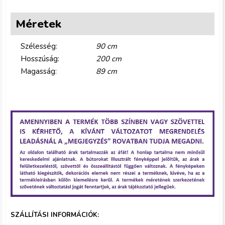
Méretek
Szélesség:
90 cm
Hosszúság:
200 cm
Magasság:
89 cm
g
y
i
k
m
SZÁLLÍTÁSI INFORMÁCIÓK: