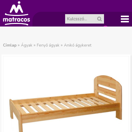
Főme
A
J
nü
»
»
»
Címlap
Ágyak
Fenyő ágyak
Anikó ágykeret
ko
e
l
sár
e
ür
n
es.
l
e