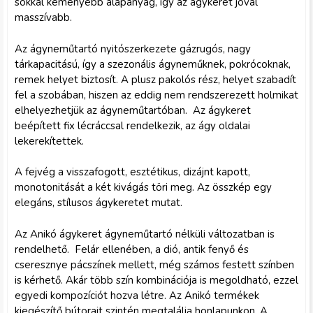
sokkal keményebb alapanyag, így az ágykeret jóval
masszívabb.
Az ágyneműtartó nyitószerkezete gázrugós, nagy
tárkapacitású, így a szezonális ágyneműknek, pokrócoknak,
remek helyet biztosít. A plusz pakolós rész, helyet szabadít
fel a szobában, hiszen az eddig nem rendszerezett holmikat
elhelyezhetjük az ágyneműtartóban. Az ágykeret
beépített fix lécráccsal rendelkezik, az ágy oldalai
lekerekítettek.
A fejvég a visszafogott, esztétikus, dizájnt kapott,
monotonitását a két kivágás töri meg. Az összkép egy
elegáns, stílusos ágykeretet mutat.
Az Anikó ágykeret ágyneműtartó nélküli változatban is
rendelhető. Felár ellenében, a dió, antik fenyő és
cseresznye pácszínek mellett, még számos festett színben
is kérhető. Akár több szín kombinációja is megoldható, ezzel
egyedi kompozíciót hozva létre. Az Anikó termékek
kiegészítő bútorait szintén megtalálja honlapunkon. A