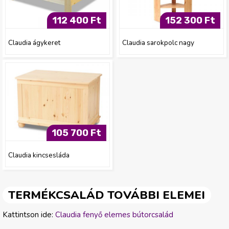
112 400 Ft
152 300 Ft
Claudia ágykeret
Claudia sarokpolc nagy
105 700 Ft
Claudia kincsesláda
TERMÉKCSALÁD TOVÁBBI ELEMEI
Kattintson ide:
Claudia fenyő elemes bútorcsalád