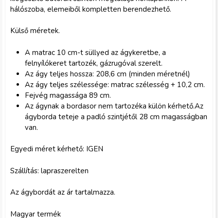
hálószoba, elemeiből kompletten berendezhető.
Külső méretek.
A matrac 10 cm-t süllyed az ágykeretbe, a
felnyílókeret tartozék, gázrugóval szerelt.
Az ágy teljes hossza: 208,6 cm (minden méretnél)
Az ágy teljes szélessége: matrac szélesség + 10,2 cm.
Fejvég magassága 89 cm.
Az ágynak a bordasor nem tartozéka külön kérhető.Az
ágyborda teteje a padló szintjétől 28 cm magasságban
van.
Egyedi méret kérhető: IGEN
Szállítás: lapraszerelten
Az ágybordát az ár tartalmazza.
Magyar termék