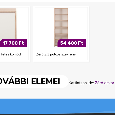
17 700 Ft
54 400 Ft
s feles komód
Zéró Z 3 polcos szekrény
VÁBBI ELEMEI
Kattintson ide:
Zéró dekor