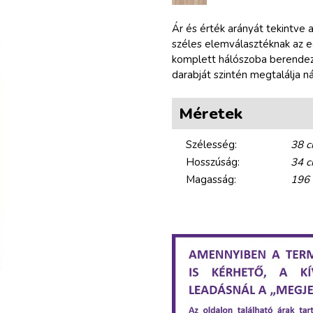
z
Ár és érték arányát tekintve
széles elemválasztéknak az eg
í
komplett hálószoba berendez
darabját szintén megtalálja ná
n
Méretek
Szélesség:
38 
Hosszúság:
34 
Magasság:
196
g
y