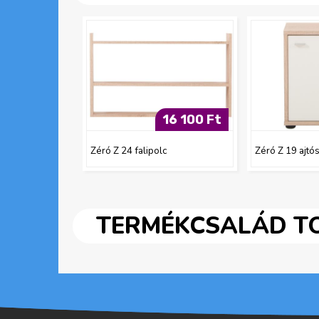
16 100 Ft
Zéró Z 24 falipolc
Zéró Z 19 ajtó
TERMÉKCSALÁD TO