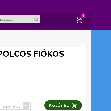
A
ko
 POLCOS FIÓKOS
sár
Y
ür
es.