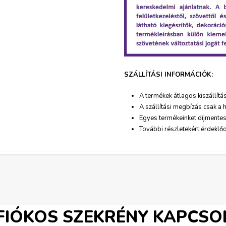
i
k
m
a
SZÁLLÍTÁSI INFORMÁCIÓK:
t
A termékek átlagos kiszállítá
A szállítási megbízás csak a h
.
Egyes termékeinket díjmente
További részletekért érdeklő
j
p
g
 FIÓKOS SZEKRÉNY KAPCS