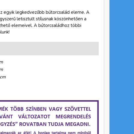
 az egyik legkedvezőbb bútorcsalád eleme. A
yszerű letisztult stílusnak köszönhetően a
hető elemeivel. A bútorcsaládhoz többi
lunk!
cm
cm
 cm