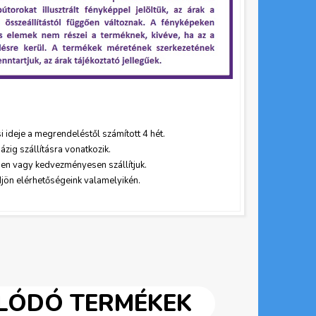
si ideje a megrendeléstől szám
ított 4 hét.
ázig szállításra vonatkozik.
sen vagy kedvezményesen szállítjuk.
djön elérhetőségeink valamelyikén.
OLÓDÓ TERMÉKEK