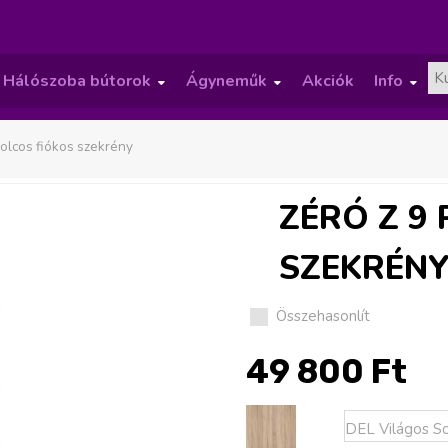
Hálószoba bútorok
Ágyneműk
Akciók
Info
»
»
»
polcos fiókos szekrény
ZÉRÓ Z 9
SZEKRÉN
Összehasonlít
49 800 Ft
S