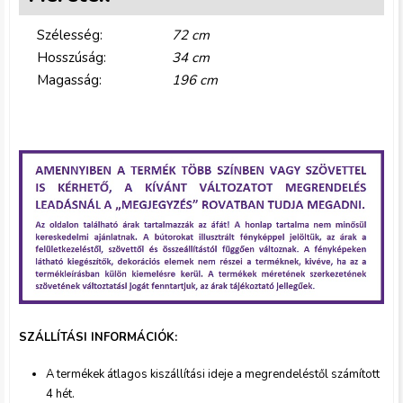
Szélesség:
72 cm
Hosszúság:
34 cm
Magasság:
196 cm
g
y
i
k
m
SZÁLLÍTÁSI INFORMÁCIÓK:
A termékek átlagos kiszállítási ideje a megrendeléstől szám
ított
a
4 hét.