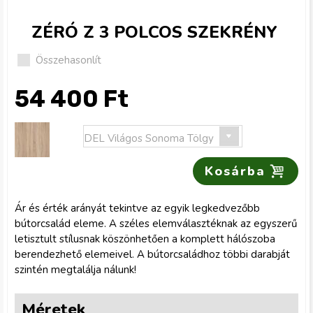
ZÉRÓ Z 3 POLCOS SZEKRÉNY
Összehasonlít
54 400 Ft
S
z
Ár és érték arányát tekintve az egyik legkedvezőbb
í
bútorcsalád eleme. A széles elemválasztéknak az egyszerű
letisztult stílusnak köszönhetően a komplett hálószoba
n
berendezhető elemeivel. A bútorcsaládhoz többi darabját
szintén megtalálja nálunk!
Méretek