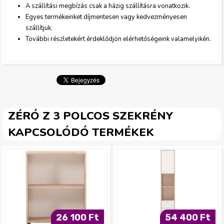
A szállítási megbízás csak a házig szállításra vonatkozik.
t
Egyes termékeinket díjmentesen vagy kedvezményesen
szállítjuk.
.
További részletekért érdeklődjön elérhetőségeink valamelyikén.
j
p
g
ZÉRÓ Z 3 POLCOS SZEKRÉNY
KAPCSOLÓDÓ TERMÉKEK
26 100 Ft
54 400 Ft