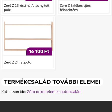
Zéró Z 13 kicsi hátfalas nyitott
Zéró Z 8 fiókos ajtós
polc
félszekrény
16 100 Ft
Zéró Z 24 falipolc
TERMÉKCSALÁD TOVÁBBI ELEMEI
Kattintson ide:
Zéró dekor elemes bútorcsalád