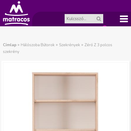
Főme
A
J
nü
»
»
»
Címlap
Hálószoba Bútorok
Szekrények
Zéró Z 3 polcos
szekrény
ko
e
l
sár
e
ür
n
es.
l
e