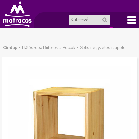
Főme
A
J
nü
»
»
»
Címlap
Hálószoba Bútorok
Polcok
Solis négyzetes falipolc
ko
e
l
sár
e
ür
n
es.
l
e