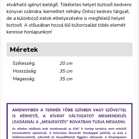
elvárható igényt kielégít. Tökéletes helyet biztosít kedvenc
könyvei számára, kiemelhet néhány Önhöz kedves tárgyat,
de a különböző iratok elhelyezésére is megfelelő helyet
biztosít. A stílusában hozzá illő bútorcsalád többi elemét
keresse honlapunkon!
Méretek
Szélesség:
20 cm
Hosszúság:
35 cm
Magasság:
35 cm
g
y