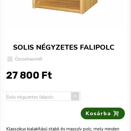
g
i
h
e
SOLIS NÉGYZETES FALIPOLC
l
Összehasonlít
y
27 800 Ft
Klasszikus kialakítású stabil és masszív polc, mely minden