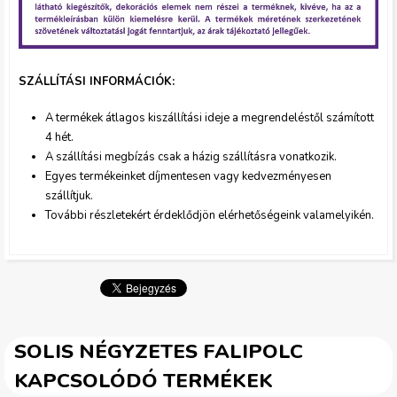
i
k
m
SZÁLLÍTÁSI INFORMÁCIÓK:
A termékek átlagos kiszállítási ideje a megrendeléstől szám
ított
a
4 hét.
A szállítási megbízás csak a házig szállításra vonatkozik.
t
Egyes termékeinket díjmentesen vagy kedvezményesen
szállítjuk.
.
További részletekért érdeklődjön elérhetőségeink valamelyikén.
j
p
g
SOLIS NÉGYZETES FALIPOLC
KAPCSOLÓDÓ TERMÉKEK