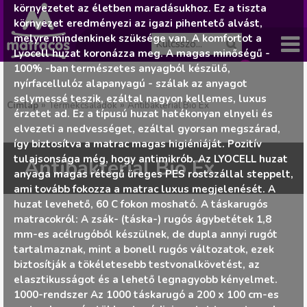
környezetet az életben maradásukhoz. Ez a tiszta
környezet eredményezi az igazi pihentető alvást,
melyre mindenkinek szüksége van. A komfortot a
Lyocell huzat koronázza meg. A magas minőségű -
100% -ban természetes anyagból készülő,
Főme
nyírfacellulóz alapanyagú - szálak az anyagot
A
J
selymessé teszik, ezáltal nagyon kellemes, luxus
nü
»
»
Címlap
Termékcsaládok
Antibakterial Bio Ex
érzetet ad. Ez a típusú huzat hatékonyan elnyeli és
ko
e
elvezeti a nedvességet, ezáltal gyorsan megszárad,
így biztosítva a matrac magas higiéniáját. Pozitív
l
tulajsonsága még, hogy antimikrób. Az LYOCELL huzat
sár
Antibakterial Bio Ex
anyaga magas rétegű üreges PES rostszállal steppelt,
e
ami tovább fokozza a matrac luxus megjelenését. A
ür
huzat levehető, 60 C fokon mosható. A táskarugós
n
matracokról: A zsák- (táska-) rugós ágybetétek 1,8
es.
mm-es acélrugóból készülnek, de dupla annyi rugót
tartalmaznak, mint a bonell rugós változatok, ezek
l
biztosítják a tökéletesebb testvonalkövetést, az
elasztikusságot és a lehető legnagyobb kényelmet.
e
1000-rendszer Az 1000 táskarugó a 200 x 100 cm-es