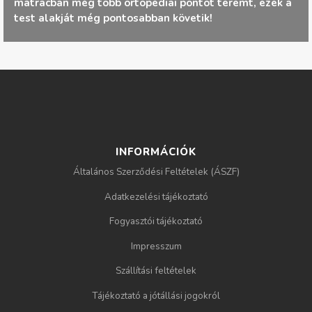
matracban még több ortopédiai pontot teremt, ezek a
g
test alakját még pontosabban követik!
i
h
e
l
INFORMÁCIÓK
y
Általános Szerződési Feltételek (ÁSZF)
Adatkezelési tájékoztató
Fogyasztói tájékoztató
Impresszum
Szállítási feltételek
Tájékoztató a jótállási jogokról