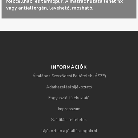
rolocellhab, és termopur. A matrac huzata lehet fix
g
vagy antiallergén, levehető, mosható.
i
h
e
l
INFORMÁCIÓK
y
Általános Szerződési Feltételek (ÁSZF)
Adatkezelési tájékoztató
Fogyasztói tájékoztató
Impresszum
Szállítási feltételek
Tájékoztató a jótállási jogokról