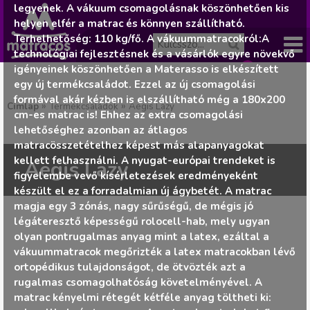
legyenek. A vákuum csomagolásnak köszönhetően kis
helyen elfér a matrac és könnyen szállítható.
Terhelhetőség: 110 kg/fő. A vákuummatracokról:A
technológiai fejlesztésnek és a vásárlók egyre növekvő
igényeinek köszönhetően a Materasso is elkészített
Főme
egy új termékcsaládot. Ezzel az új csomagolási
A
J
formával akár kézben is elszállítható még a 180x200
nü
»
»
Címlap
Termékcsaládok
Aegis Lazy
cm-es matrac is! Ehhez az extra csomagolási
ko
e
lehetőséghez azonban az átlagos
matracösszetételhez képest más alapanyagokat
l
kellett felhasználni. A nyugat-európai trendeket is
sár
Aegis Lazy
figyelembe vevő kísérletezések eredményeként
e
készült el ez a forradalmian új ágybetét. A matrac
ür
magja egy 3 zónás, nagy sűrűségű, de mégis jó
n
légáteresztő képességű rolocell-hab, mely ugyan
es.
olyan pontrugalmas anyag mint a latex, ezáltal a
vákuummatracok megőrizték a latex matracokban lévő
l
ortopédikus tulajdonságot, de ötvözték azt a
rugalmas csomagolhatóság követelményével. A
e
matrac kényelmi rétegét kétféle anyag töltheti ki: