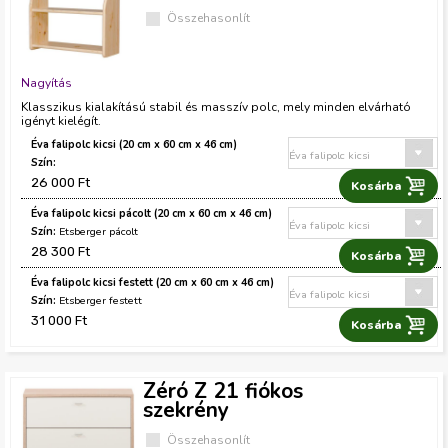
Összehasonlít
Nagyítás
Klasszikus kialakítású stabil és masszív polc, mely minden elvárható
igényt kielégít.
Éva falipolc kicsi (20 cm x 60 cm x 46 cm)
26 000 Ft
Éva falipolc kicsi pácolt (20 cm x 60 cm x 46 cm)
Etsberger pácolt
28 300 Ft
Éva falipolc kicsi festett (20 cm x 60 cm x 46 cm)
Etsberger festett
31 000 Ft
Zéró Z 21 fiókos
szekrény
Összehasonlít