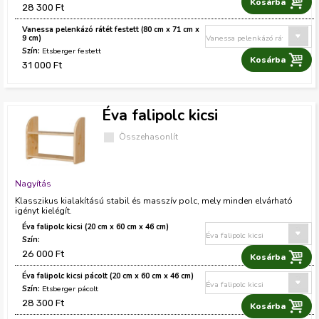
28 300 Ft
Vanessa pelenkázó rátét festett (80 cm x 71 cm x
9 cm)
Etsberger festett
31 000 Ft
Éva falipolc kicsi
Összehasonlít
Nagyítás
Klasszikus kialakítású stabil és masszív polc, mely minden elvárható
igényt kielégít.
Éva falipolc kicsi (20 cm x 60 cm x 46 cm)
26 000 Ft
Éva falipolc kicsi pácolt (20 cm x 60 cm x 46 cm)
Etsberger pácolt
28 300 Ft