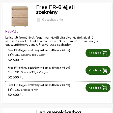
n
Free FR-6 éjjeli
szekrény
Összehasonlít
Nagyítás
Letisztult formájával, fogantyú nélküli ajtajaival és fiókjaival jó
választás azoknak, akik kedvelik a vidéki stílusú bútorokat, mégis
egyszerűbbre vágynak. Free válassz szabadon!
Free FR-6 éjjeli szekrény (41 cm x 40 cm x 46 cm)
S
DEL Sonoma Tölgy Sötét
32 600 Ft
z
í
Free FR-6 éjjeli szekrény (41 cm x 40 cm x 46 cm)
S
DEL Sonoma Tölgy Világos
n
32 600 Ft
z
í
Free FR-6 éjjeli szekrény (41 cm x 40 cm x 46 cm)
S
DEL Erezett Fehér
n
32 600 Ft
z
í
n
Leo gyerekágyhoz