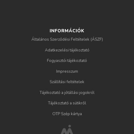
r
é
n
y
e
INFORMÁCIÓK
k
Általános Szerződési Feltételek (ÁSZF)
Adatkezelési tájékoztató
Fogyasztói tájékoztató
Impresszum
Szállítási feltételek
Tájékoztató a jótállási jogokról
Tájékoztató a sütikről
OTP Szép kártya