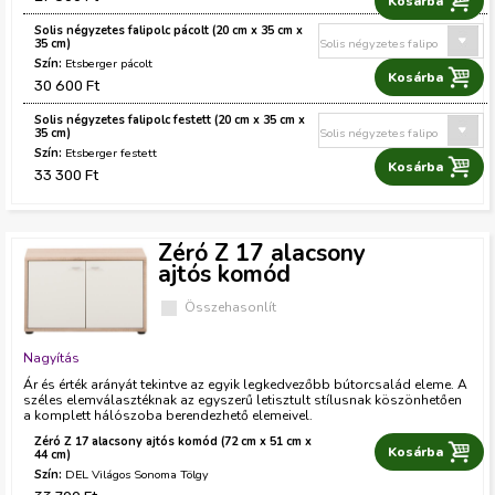
Solis négyzetes falipolc pácolt (20 cm x 35 cm x
35 cm)
Etsberger pácolt
30 600 Ft
Solis négyzetes falipolc festett (20 cm x 35 cm x
35 cm)
Etsberger festett
33 300 Ft
Zéró Z 17 alacsony
ajtós komód
Összehasonlít
Nagyítás
Ár és érték arányát tekintve az egyik legkedvezőbb bútorcsalád eleme. A
széles elemválasztéknak az egyszerű letisztult stílusnak köszönhetően
a komplett hálószoba berendezhető elemeivel.
Zéró Z 17 alacsony ajtós komód (72 cm x 51 cm x
S
44 cm)
DEL Világos Sonoma Tölgy
z