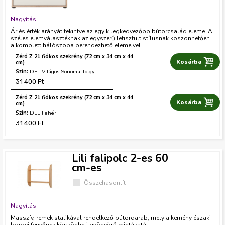
Nagyítás
Ár és érték arányát tekintve az egyik legkedvezőbb bútorcsalád eleme. A
széles elemválasztéknak az egyszerű letisztult stílusnak köszönhetően
a komplett hálószoba berendezhető elemeivel.
Zéró Z 21 fiókos szekrény (72 cm x 34 cm x 44
S
cm)
DEL Világos Sonoma Tölgy
z
31 400 Ft
í
Zéró Z 21 fiókos szekrény (72 cm x 34 cm x 44
S
cm)
n
DEL Fehér
z
31 400 Ft
í
n
Lili falipolc 2-es 60
cm-es
Összehasonlít
Nagyítás
Masszív, remek statikával rendelkező bútordarab, mely a kemény északi
borovi fenyőnek köszönheti gyönyörű mintázatát.