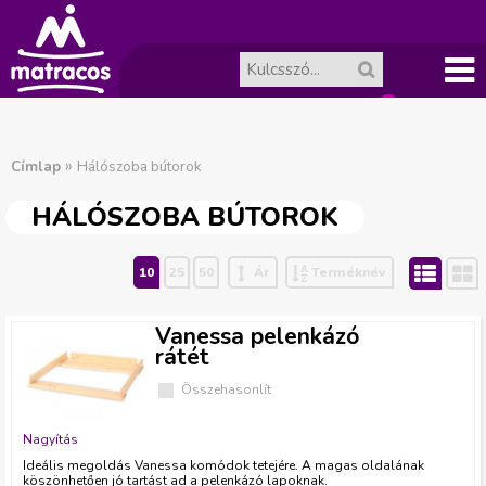
Főme
A
J
nü
»
Címlap
Hálószoba bútorok
ko
e
HÁLÓSZOBA BÚTOROK
l
sár
Lista
(
R
10
25
50
Ár
Terméknév
e
ür
Vanessa pelenkázó
n
rátét
es.
Összehasonlít
l
Nagyítás
e
Ideális megoldás Vanessa komódok tetejére. A magas oldalának
köszönhetően jó tartást ad a pelenkázó lapoknak.