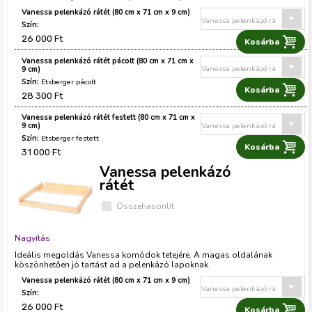
g
Vanessa pelenkázó rátét (80 cm x 71 cm x 9 cm)
i
26 000 Ft
Vanessa pelenkázó rátét pácolt (80 cm x 71 cm x
h
9 cm)
Etsberger pácolt
28 300 Ft
e
Vanessa pelenkázó rátét festett (80 cm x 71 cm x
9 cm)
l
Etsberger festett
31 000 Ft
y
Vanessa pelenkázó
rátét
Összehasonlít
Nagyítás
Ideális megoldás Vanessa komódok tetejére. A magas oldalának
köszönhetően jó tartást ad a pelenkázó lapoknak.
Vanessa pelenkázó rátét (80 cm x 71 cm x 9 cm)
26 000 Ft