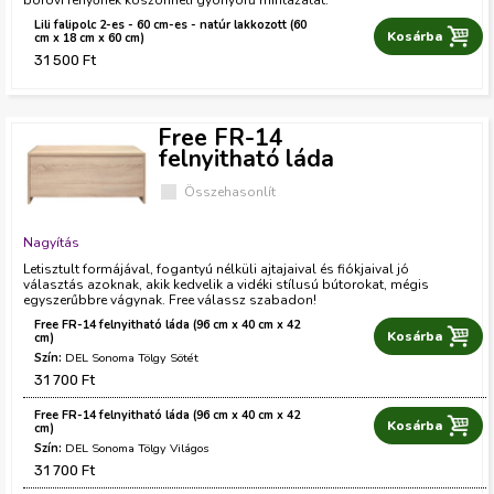
Lili falipolc 2-es - 60 cm-es - natúr lakkozott (60
cm x 18 cm x 60 cm)
31 500 Ft
Free FR-14
felnyitható láda
Összehasonlít
Nagyítás
Letisztult formájával, fogantyú nélküli ajtajaival és fiókjaival jó
választás azoknak, akik kedvelik a vidéki stílusú bútorokat, mégis
egyszerűbbre vágynak. Free válassz szabadon!
Free FR-14 felnyitható láda (96 cm x 40 cm x 42
S
cm)
DEL Sonoma Tölgy Sötét
z
31 700 Ft
í
Free FR-14 felnyitható láda (96 cm x 40 cm x 42
S
cm)
n
DEL Sonoma Tölgy Világos
z
31 700 Ft
í