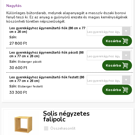
Nagyítás
Különleges bútordarab, melynek alapanyagát a masszív északi borovi
fenyő teszi ki. Ez az anyag a gyönyörű erezete és magas keménységének
köszönheti töretlen népszerűségét.
Leo gyerekágyhoz ágyneműtartó fiók (86 cm x 77
cm x 26 cm)
27 800 Ft
Leo gyerekágyhoz ágyneműtartó fiók pácolt (86
cm x 77 cm x 26 cm)
Etsberger pácolt
30 600 Ft
Leo gyerekágyhoz ágyneműtartó fiók festett (86
cm x 77 cm x 26 cm)
Etsberger festett
33 300 Ft
Solis négyzetes
falipolc
Összehasonlít