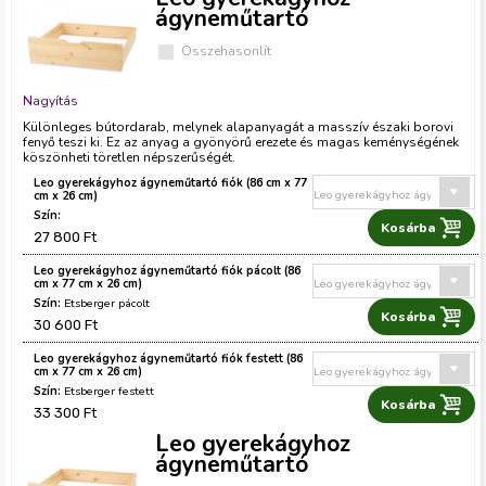
ágyneműtartó
Összehasonlít
Nagyítás
Különleges bútordarab, melynek alapanyagát a masszív északi borovi
fenyő teszi ki. Ez az anyag a gyönyörű erezete és magas keménységének
köszönheti töretlen népszerűségét.
Leo gyerekágyhoz ágyneműtartó fiók (86 cm x 77
cm x 26 cm)
27 800 Ft
Leo gyerekágyhoz ágyneműtartó fiók pácolt (86
cm x 77 cm x 26 cm)
Etsberger pácolt
30 600 Ft
Leo gyerekágyhoz ágyneműtartó fiók festett (86
cm x 77 cm x 26 cm)
Etsberger festett
33 300 Ft
Leo gyerekágyhoz
ágyneműtartó