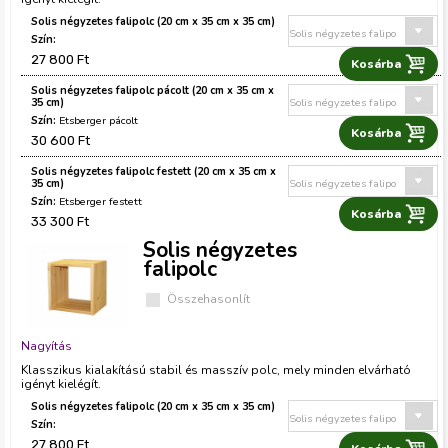
Solis négyzetes falipolc (20 cm x 35 cm x 35 cm)
27 800 Ft
Solis négyzetes falipolc pácolt (20 cm x 35 cm x
35 cm)
Etsberger pácolt
30 600 Ft
Solis négyzetes falipolc festett (20 cm x 35 cm x
35 cm)
Etsberger festett
33 300 Ft
Solis négyzetes
falipolc
Összehasonlít
Nagyítás
Klasszikus kialakítású stabil és masszív polc, mely minden elvárható
igényt kielégít.
Solis négyzetes falipolc (20 cm x 35 cm x 35 cm)
27 800 Ft