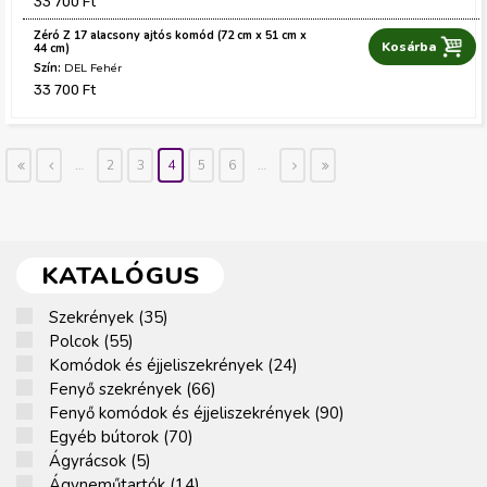
33 700 Ft
í
Zéró Z 17 alacsony ajtós komód (72 cm x 51 cm x
S
44 cm)
n
DEL Fehér
z
33 700 Ft
í
n
…
2
3
4
5
6
…
«
‹
köv
uto
els
elő
etk
lsó
ő
ző
ező
»
KATALÓGUS
›
Szekrények (35)
S
Polcok (55)
P
z
Komódok és éjjeliszekrények (24)
o
e
K
Fenyő szekrények (66)
l
k
F
o
Fenyő komódok és éjjeliszekrények (90)
c
r
e
m
F
Egyéb bútorok (70)
o
é
E
n
ó
e
Ágyrácsok (5)
k
Á
n
g
y
d
n
Ágyneműtartók (14)
g
y
y
Á
ő
o
y