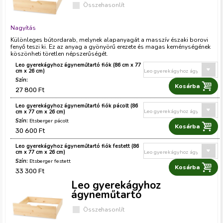
Összehasonlít
Nagyítás
Különleges bútordarab, melynek alapanyagát a masszív északi borovi
fenyő teszi ki. Ez az anyag a gyönyörű erezete és magas keménységének
köszönheti töretlen népszerűségét.
Leo gyerekágyhoz ágyneműtartó fiók (86 cm x 77
cm x 26 cm)
27 800 Ft
Leo gyerekágyhoz ágyneműtartó fiók pácolt (86
cm x 77 cm x 26 cm)
Etsberger pácolt
30 600 Ft
Leo gyerekágyhoz ágyneműtartó fiók festett (86
cm x 77 cm x 26 cm)
Etsberger festett
33 300 Ft
Leo gyerekágyhoz
ágyneműtartó
Összehasonlít