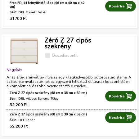
Free FR-14 felnyitható láda (96 cm x 40 cm x 42
S
cm)
n
DEL Erezett Fehér
z
31 700 Ft
í
n
Zéró Z 27 cipős
szekrény
Összehasonlít
Nagyítás
Ár és érték arányát tekintve az egyik legkedvezőbb bútorcsalád eleme. A
széles elemválasztéknak az egyszerű letisztult stílusnak köszönhetően
a komplett hálószoba berendezhető elemeivel.
Zéró Z 27 cipős szekrény (68 cm x 38 cm x 59 cm)
S
DEL Világos Sonoma Tölgy
32 200 Ft
z
í
Zéró Z 27 cipős szekrény (68 cm x 38 cm x 59 cm)
S
DEL Fehér
n
32 200 Ft
z
í